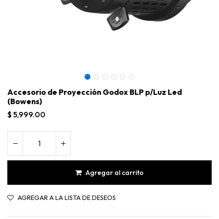
Accesorio de Proyección Godox BLP p/Luz Led
(Bowens)
$
5,999.00
Agregar al carrito
Accesorio de Proyección Godox BLP p/Luz Led (Bowens)
AGREGAR A LA LISTA DE DESEOS