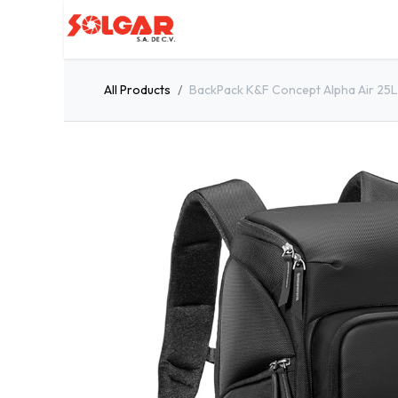
Inicio
Servicios
Quiénes so
All Products
BackPack K&F Concept Alpha Air 25L