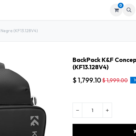
0
mos
Tienda
 Negra (KF13.128V4)
BackPack K&F Concept
(KF13.128V4)
$
1,799.10
$
1,999.00
1