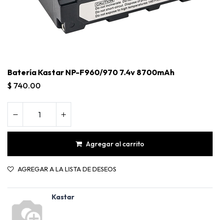
Batería Kastar NP-F960/970 7.4v 8700mAh
$
740.00
Agregar al carrito
AGREGAR A LA LISTA DE DESEOS
Batería Kastar NP-F960/970 7.4v 8700mAh
Kastar