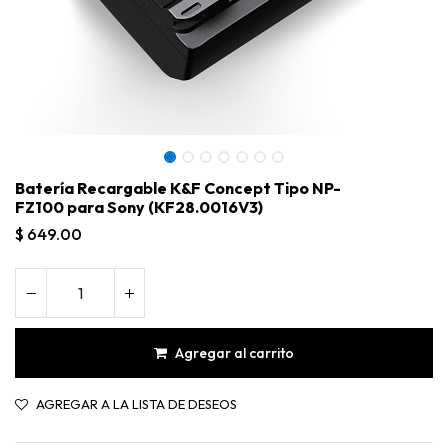
Batería Recargable K&F Concept Tipo NP-
FZ100 para Sony (KF28.0016V3)
$
649.00
Agregar al carrito
Batería Recargable K&F Concept Tipo NP-FZ100 para Sony (KF28.0016V3)
AGREGAR A LA LISTA DE DESEOS