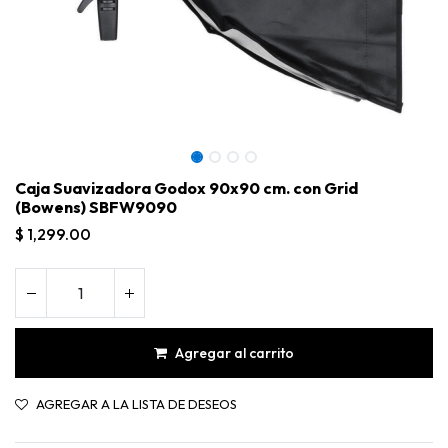
Caja Suavizadora Godox 90x90 cm. con Grid
(Bowens) SBFW9090
$
1,299.00
Agregar al carrito
Caja Suavizadora Godox 90x90 cm. con Grid (Bowens) SBFW9090
AGREGAR A LA LISTA DE DESEOS