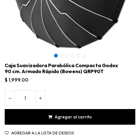
Caja Suavizadora Parabólica Compacta Godox
90 cm. Armado Rápido (Bowens) QRP90T
$
1,999.00
Agregar al carrito
Caja Suavizadora Parabólica Compacta Godox 90 cm. Armado Rápido (Bowens) QRP90T
AGREGAR A LA LISTA DE DESEOS