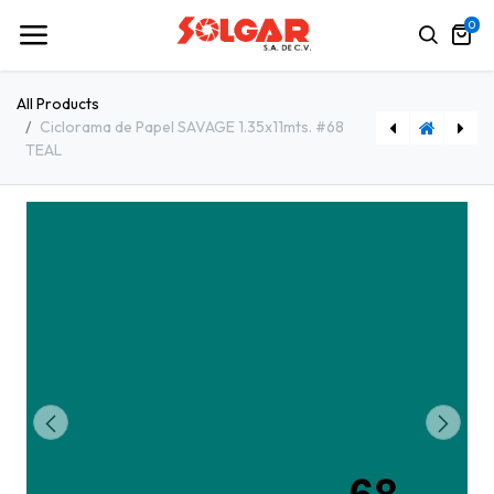
0
All Products
Ciclorama de Papel SAVAGE 1.35x11mts. #68
TEAL
Ciclorama de Papel SAVAGE 1.35x11mts. #67 RUBY
Ciclorama de Papel SAVAGE 1.35x11mts. #71 DEEP YELLOW