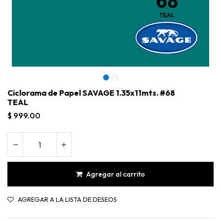
Ciclorama de Papel SAVAGE 1.35x11mts. #68
TEAL
$
999.00
Agregar al carrito
Ciclorama de Papel SAVAGE 1.35x11mts. #68 TEAL
AGREGAR A LA LISTA DE DESEOS