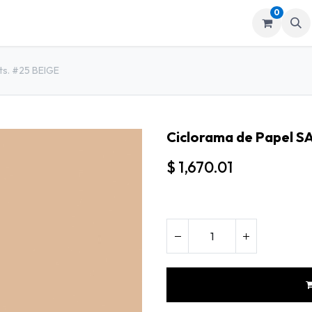
0
mos
Tienda
ts. #25 BEIGE
Ciclorama de Papel S
$
1,670.01