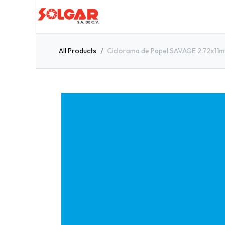
Inicio
Servicios
Quiénes so
All Products
Ciclorama de Papel SAVAGE 2.72x11m