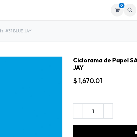
0
mos
Tienda
ts. #31 BLUE JAY
Ciclorama de Papel S
JAY
$
1,670.01