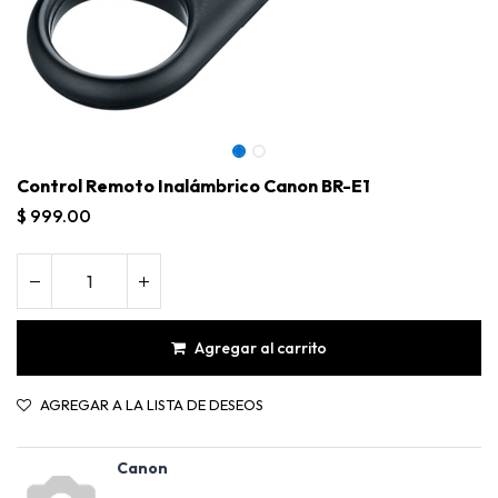
Control Remoto Inalámbrico Canon BR-E1
$
999.00
Agregar al carrito
AGREGAR A LA LISTA DE DESEOS
Control Remoto Inalámbrico Canon BR-E1
Canon