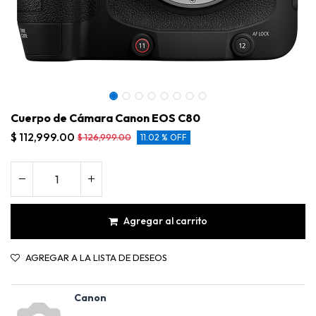
Cuerpo de Cámara Canon EOS C80
$
112,999.00
$
126,999.00
11.02 % OFF
Agregar al carrito
AGREGAR A LA LISTA DE DESEOS
Cuerpo de Cámara Canon EOS C80
Canon