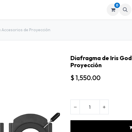
0
mos
Tienda
a Accesorios de Proyección
Diafragma de Iris God
Proyección
$
1,550.00