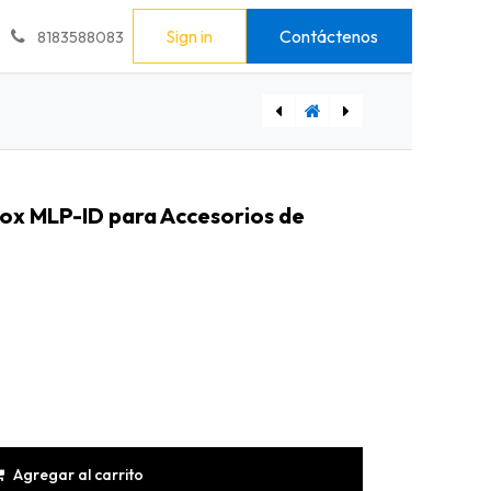
Sign in
Contáctenos
8183588083
Accesorio de Proyección Godox BFP p/Flash (Bowens)
Tripié SmallRig 4379 de Iluminación RA-S200
ox MLP-ID para Accesorios de
Agregar al carrito