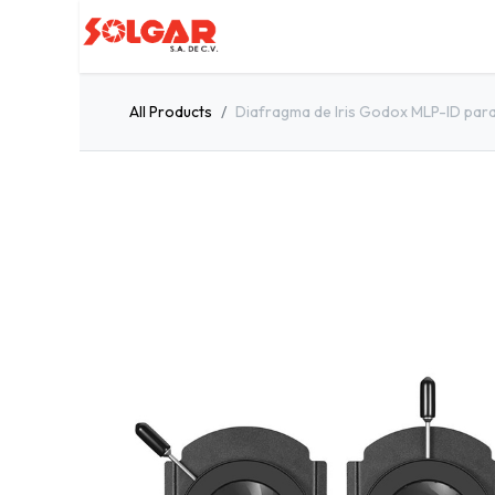
Inicio
Servicios
Quiénes so
All Products
Diafragma de Iris Godox MLP-ID par