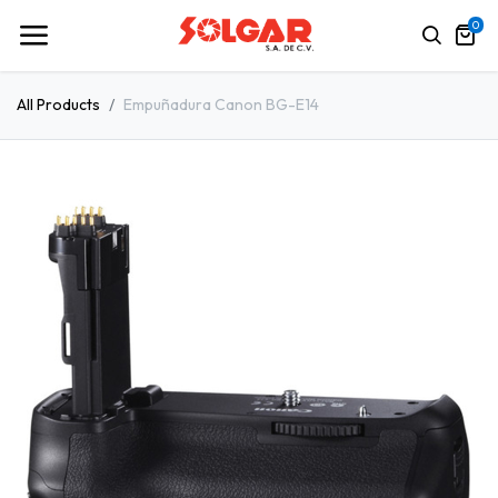
0
All Products
Empuñadura Canon BG-E14