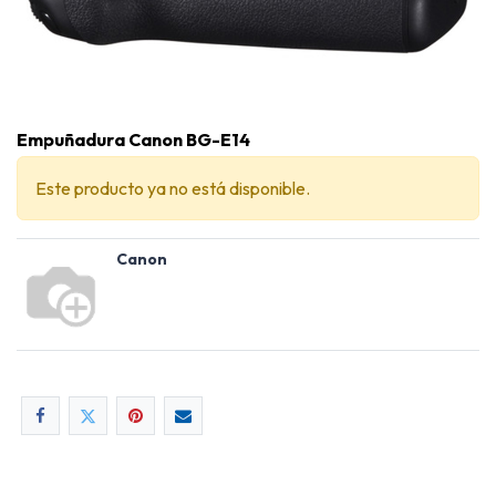
Empuñadura Canon BG-E14
Este producto ya no está disponible.
Canon
Empuñadura Canon BG-E14