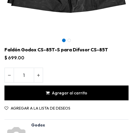
Faldón Godox CS-85T-S para Difusor CS-85T
$
699.00
Agregar al carrito
AGREGAR A LA LISTA DE DESEOS
Faldón Godox CS-85T-S para Difusor CS-85T
Godox