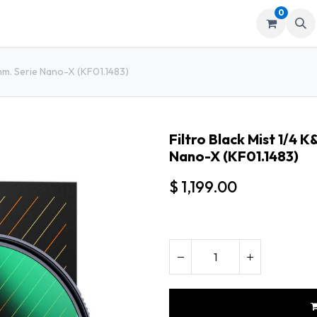
0
mos
Tienda
mm. Serie Nano-X (KF01.1483)
Filtro Black Mist 1/4
Nano-X (KF01.1483)
$
1,199.00