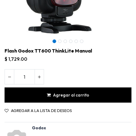
Flash Godox TT600 ThinkLite Manual
$
1,729.00
Agregar al carrito
AGREGAR A LA LISTA DE DESEOS
Flash Godox TT600 ThinkLite Manual
Godox