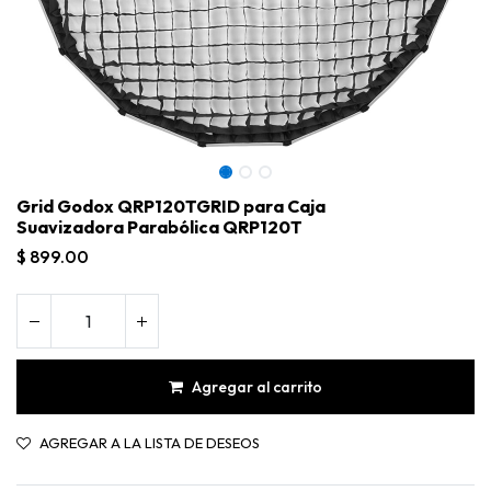
Grid Godox QRP120TGRID para Caja
Suavizadora Parabólica QRP120T
$
899.00
Agregar al carrito
Grid Godox QRP120TGRID para Caja Suavizadora Parabólica QRP120T
AGREGAR A LA LISTA DE DESEOS