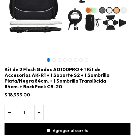
Kit de 2 Flash Godox AD100PRO + 1 Kit de
Accesorios AK-R1 + 1 Soporte S2 + 1 Sombrilla
Plata/Negra 84cm. + 1 Sombrilla Translúcida
84cm. + BackPack CB-20
$
18,999.00
Kit de 2 Flash Godox AD100PRO + 1 Kit de Accesorios AK-R1 + 1 Soporte S2 + 1 Sombrilla Plata/Negra 84cm. + 1 Sombrilla Translúcida 84cm. + BackPack CB-20
Agregar al carrito