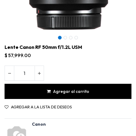
Lente Canon RF 50mm f/1.2L USM
$
57,999.00
Agregar al carrito
AGREGAR A LA LISTA DE DESEOS
Lente Canon RF 50mm f/1.2L USM
Canon