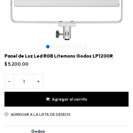
Panel de Luz Led RGB Litemons Godox LP1200R
$
5,200.00
Agregar al carrito
Panel de Luz Led RGB Litemons Godox LP1200R
AGREGAR A LA LISTA DE DESEOS
Godox