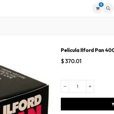
0
mos
Tienda
Película Ilford Pan 40
$
370.01