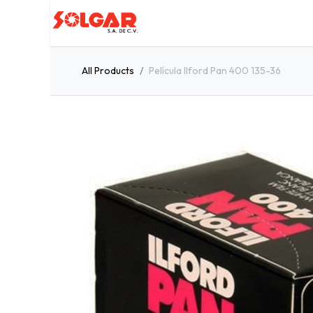
Inicio
Servicios
Quiénes so
All Products
Película Ilford Pan 400 135-36