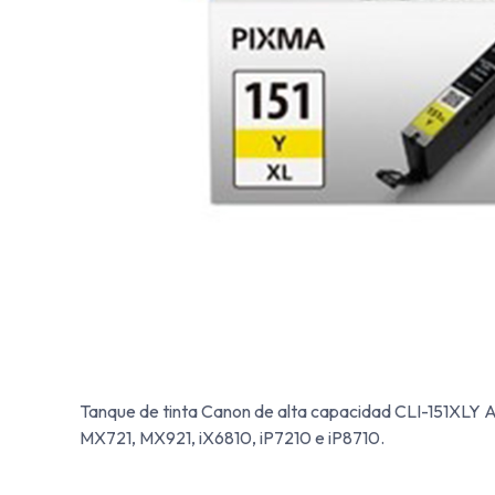
Tanque de tinta Canon de alta capacidad CLI-151XL
MX721, MX921, iX6810, iP7210 e iP8710.