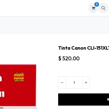
0
mos
Tienda
Tinta Canon CLI-151X
$
520.00