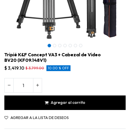
Tripié K&F Concept VA3 + Cabezal de Video
BV20 (KF09.148V1)
$
3,419.10
$
3,799.00
10.00 % OFF
Agregar al carrito
Tripié K&F Concept VA3 + Cabezal de Video BV20 (KF09.148V1)
AGREGAR A LA LISTA DE DESEOS