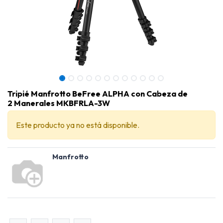
Tripié Manfrotto BeFree ALPHA con Cabeza de
2 Manerales MKBFRLA-3W
Este producto ya no está disponible.
Manfrotto
Tripié Manfrotto BeFree ALPHA con Cabeza de 2 Manerales MKBFRLA-3W