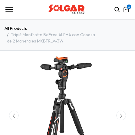
0
All Products
Tripié Manfrotto BeFree ALPHA con Cabeza
de 2 Manerales MKBFRLA-3W