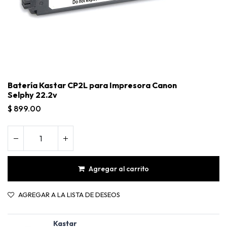
Batería Kastar CP2L para Impresora Canon
Selphy 22.2v
$
899.00
Agregar al carrito
Batería Kastar CP2L para Impresora Canon Selphy 22.2v
AGREGAR A LA LISTA DE DESEOS
Kastar