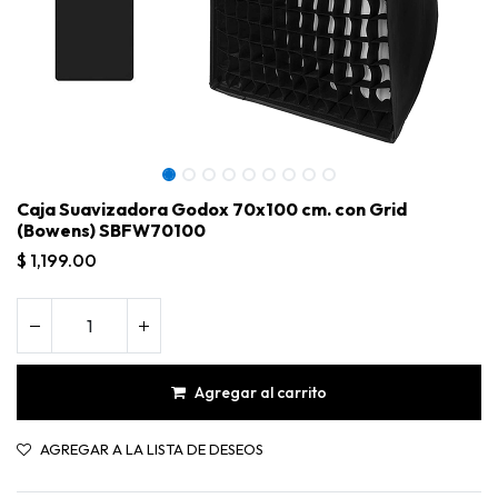
Caja Suavizadora Godox 70x100 cm. con Grid
(Bowens) SBFW70100
$
1,199.00
Agregar al carrito
Caja Suavizadora Godox 70x100 cm. con Grid (Bowens) SBFW70100
AGREGAR A LA LISTA DE DESEOS