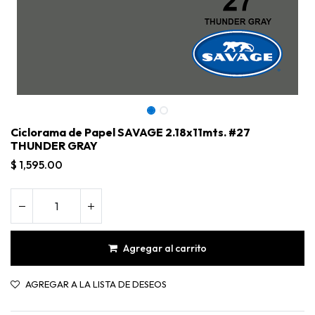
Ciclorama de Papel SAVAGE 2.18x11mts. #27
THUNDER GRAY
$
1,595.00
Agregar al carrito
Ciclorama de Papel SAVAGE 2.18x11mts. #27 THUNDER GRAY
AGREGAR A LA LISTA DE DESEOS