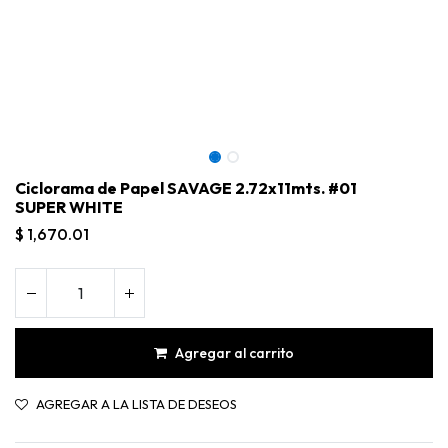
Ciclorama de Papel SAVAGE 2.72x11mts. #01
SUPER WHITE
$
1,670.01
Agregar al carrito
Ciclorama de Papel SAVAGE 2.72x11mts. #01 SUPER WHITE
AGREGAR A LA LISTA DE DESEOS