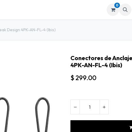
0
mos
Tienda
eak Design 4PK-AN-FL-4 (Ibis)
Conectores de Anclaj
4PK-AN-FL-4 (Ibis)
$
299.00