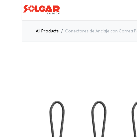
Inicio
Servicios
Quiénes so
All Products
Conectores de Anclaje con Correa P