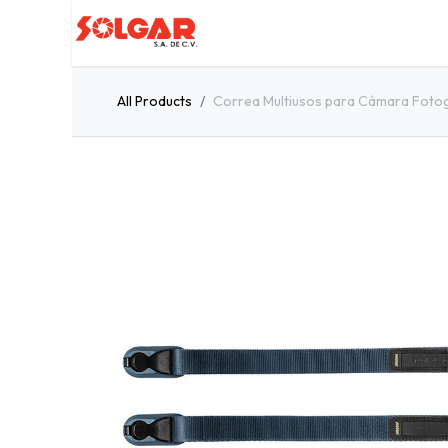
Inicio
Servicios
Quiénes so
All Products
Correa Multiusos para Cámara Fotog