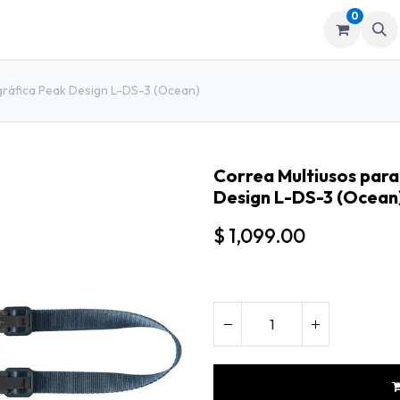
0
mos
Tienda
ráfica Peak Design L-DS-3 (Ocean)
Correa Multiusos par
Design L-DS-3 (Ocean
$
1,099.00