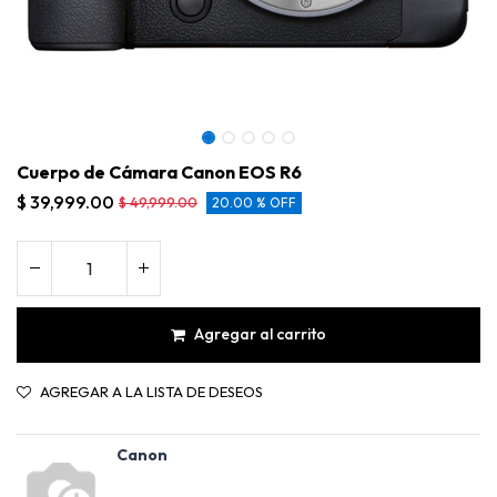
Cuerpo de Cámara Canon EOS R6
$
39,999.00
$
49,999.00
20.00 % OFF
Agregar al carrito
AGREGAR A LA LISTA DE DESEOS
Cuerpo de Cámara Canon EOS R6
Canon