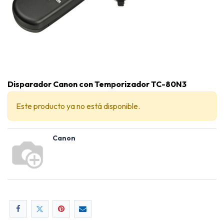
Disparador Canon con Temporizador TC-80N3
Este producto ya no está disponible.
Canon
Disparador Canon con Temporizador TC-80N3