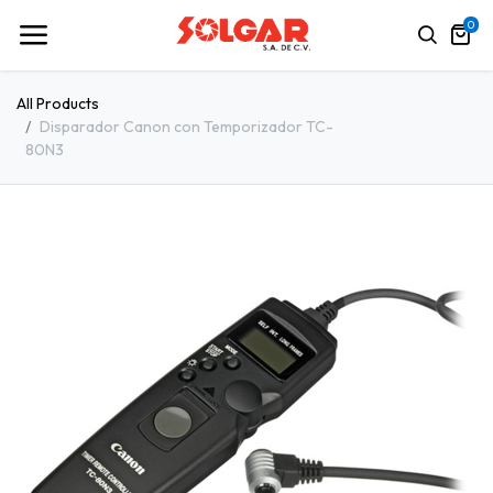
0
All Products
Disparador Canon con Temporizador TC-
80N3