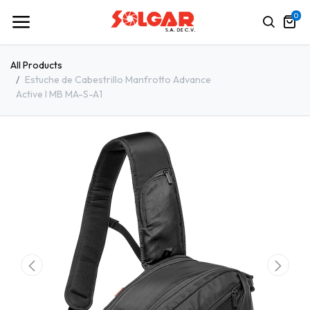
0
All Products
Estuche de Cabestrillo Manfrotto Advance
Active I MB MA-S-A1