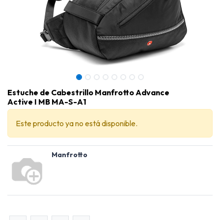
Estuche de Cabestrillo Manfrotto Advance
Active I MB MA-S-A1
Este producto ya no está disponible.
Manfrotto
Estuche de Cabestrillo Manfrotto Advance Active I MB MA-S-A1