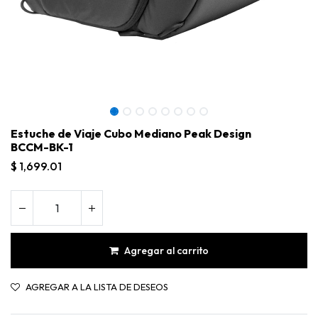
Estuche de Viaje Cubo Mediano Peak Design
BCCM-BK-1
$
1,699.01
Agregar al carrito
Estuche de Viaje Cubo Mediano Peak Design BCCM-BK-1
AGREGAR A LA LISTA DE DESEOS