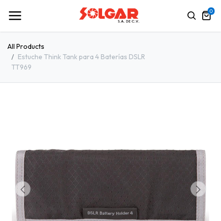
0
All Products
Estuche Think Tank para 4 Baterías DSLR
TT969