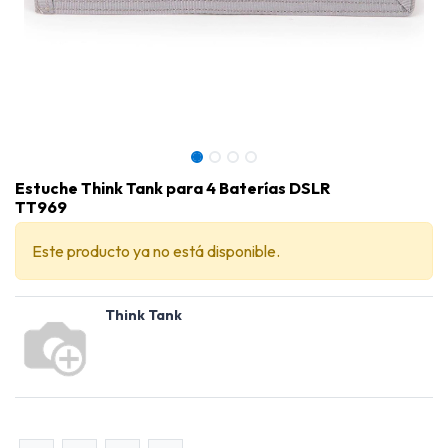
Estuche Think Tank para 4 Baterías DSLR
TT969
Este producto ya no está disponible.
Think Tank
Estuche Think Tank para 4 Baterías DSLR TT969