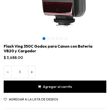
Flash Ving 350C Godox para Canon con Batería
VB20 y Cargador
$
3,688.00
Agregar al carrito
Flash Ving 350C Godox para Canon con Batería VB20 y Cargador
AGREGAR A LA LISTA DE DESEOS