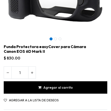
Funda Protectora easyCover para Cámara
Canon EOS 6D Mark II
$
830.00
Agregar al carrito
Funda Protectora easyCover para Cámara Canon EOS 6D Mark II
AGREGAR A LA LISTA DE DESEOS