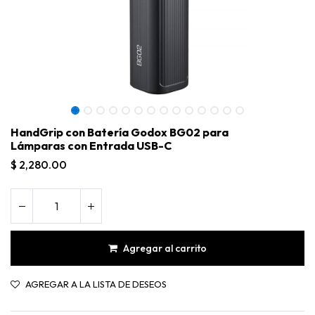
HandGrip con Batería Godox BG02 para
Lámparas con Entrada USB-C
$
2,280.00
Agregar al carrito
HandGrip con Batería Godox BG02 para Lámparas con Entrada USB-C
AGREGAR A LA LISTA DE DESEOS