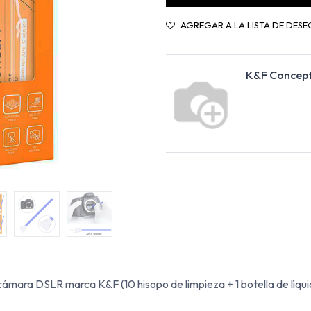
AGREGAR A LA LISTA DE DESE
K&F Concep
mara DSLR marca K&F (10 hisopo de limpieza + 1 botella de líquid