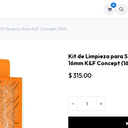
0
mos
Tienda
/10 Hisopos 16mm K&F Concept (1616)
Kit de Limpieza para 
16mm K&F Concept (16
$
315.00