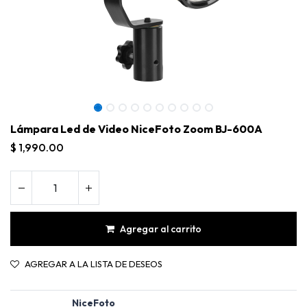
Lámpara Led de Video NiceFoto Zoom BJ-600A
$
1,990.00
Agregar al carrito
Lámpara Led de Video NiceFoto Zoom BJ-600A
AGREGAR A LA LISTA DE DESEOS
NiceFoto