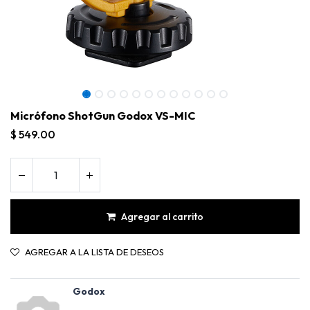
Micrófono ShotGun Godox VS-MIC
$
549.00
Agregar al carrito
AGREGAR A LA LISTA DE DESEOS
Micrófono ShotGun Godox VS-MIC
Godox